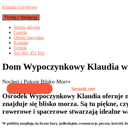
Klaudia Grzybowo
Przełącz Nawigację
Strona główna
Galeria
Oferta Specjalna
Kontakt
Cennik
Tel. 601 451 662
Dom Wypoczynkowy Klaudia w
Noclegi i Pokoje Blisko Morza
Odwiedź Galerię
Sprawdź ceny
Ośrodek Wypoczynkowy Klaudia oferuje n
znajduje się blisko morza. Są tu piękne, cz
rowerowe i spacerowe stwarzają idealne 
W pobliżu znajdują się liczne bary, jadłodajnie, restauracje, poczta, kości