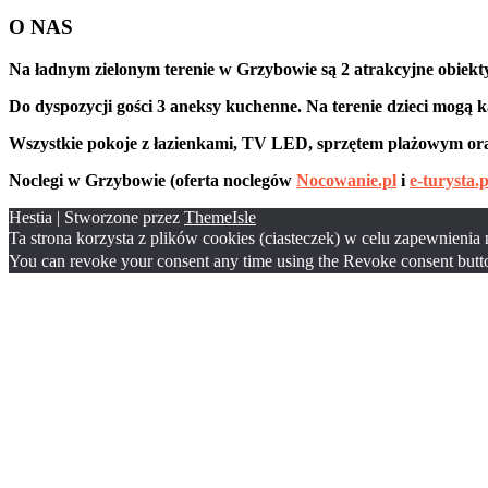
O NAS
Na ładnym zielonym terenie w Grzybowie są 2 atrakcyjne obiekty K
Do dyspozycji gości 3 aneksy kuchenne. Na terenie dzieci mogą kąp
Wszystkie pokoje z łazienkami, TV LED, sprzętem plażowym oraz
Noclegi w Grzybowie (oferta noclegów
Nocowanie.pl
i
e-turysta.p
Hestia | Stworzone przez
ThemeIsle
Ta strona korzysta z plików cookies (ciasteczek) w celu zapewnienia
You can revoke your consent any time using the Revoke consent butt