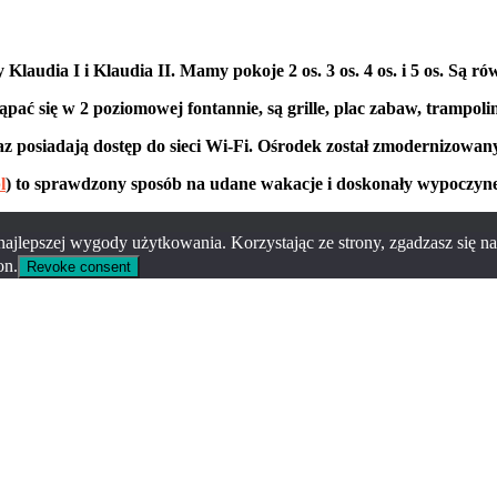
laudia I i Klaudia II. Mamy pokoje 2 os. 3 os. 4 os. i 5 os. Są ró
ać się w 2 poziomowej fontannie, są grille, plac zabaw, trampolina
 posiadają dostęp do sieci Wi-Fi. Ośrodek został zmodernizowany
l
) to sprawdzony sposób na udane wakacje i doskonały wypoczyn
 najlepszej wygody użytkowania. Korzystając ze strony, zgadzasz się na
on.
Revoke consent