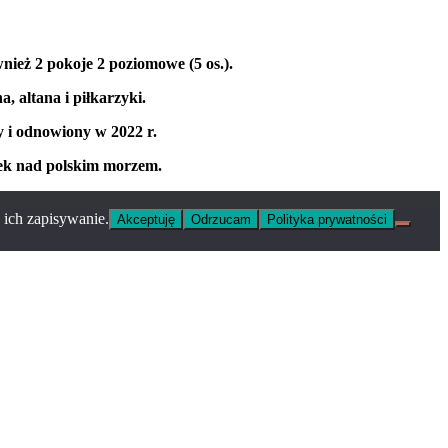
wnież 2 pokoje 2 poziomowe (5 os.).
, altana i piłkarzyki.
 i odnowiony w 2022 r.
ek nad polskim morzem.
 ich zapisywanie.
Akceptuję
Odrzucam
Polityka prywatności