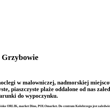
 Grzybowie
oclegi w malowniczej, nadmorskiej miejsc
yste, piaszczyste plaże oddalone od nas zal
warunki do wypoczynku.
ół, boisko ORLIK, market Dino, POLOmarket. Do centrum Kołobrzegu jest zaledwie